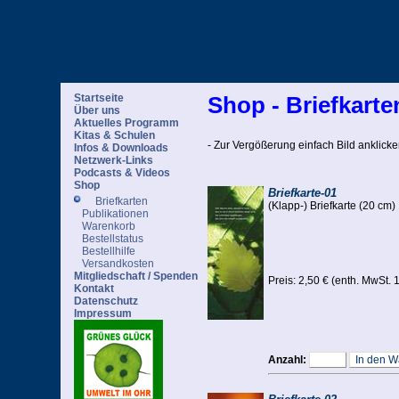
Startseite
Shop - Briefkarte
Über uns
Aktuelles Programm
Kitas & Schulen
- Zur Vergößerung einfach Bild anklicken
Infos & Downloads
Netzwerk-Links
Podcasts & Videos
Shop
Briefkarte-01
Briefkarten
(Klapp-) Briefkarte (20 cm)
Publikationen
Warenkorb
Bestellstatus
Bestellhilfe
Versandkosten
Mitgliedschaft / Spenden
Preis: 2,50 € (enth. MwSt.
Kontakt
Datenschutz
Impressum
Anzahl: