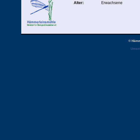
Alter:
Erwachsene
Kosten:
16,00 Euro
Ort:
Umweltstation Hämmer
© Hämm
Umset