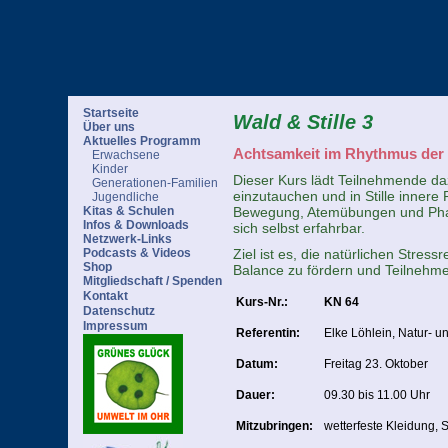
Startseite
Wald & Stille 3
Über uns
Aktuelles Programm
Achtsamkeit im Rhythmus der
Erwachsene
Kinder
Dieser Kurs lädt Teilnehmende da
Generationen-Familien
einzutauchen und in Stille inne
Jugendliche
Bewegung, Atemübungen und Phase
Kitas & Schulen
Infos & Downloads
sich selbst erfahrbar.
Netzwerk-Links
Ziel ist es, die natürlichen Stres
Podcasts & Videos
Shop
Balance zu fördern und Teilnehmen
Mitgliedschaft / Spenden
Kontakt
Kurs-Nr.:
KN 64
Datenschutz
Impressum
Referentin:
Elke Löhlein, Natur- 
Datum:
Freitag 23. Oktober
Dauer:
09.30 bis 11.00 Uhr
Mitzubringen:
wetterfeste Kleidung, S